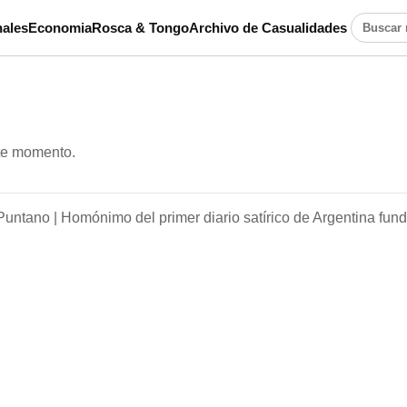
ales
Economia
Rosca & Tongo
Archivo de Casualidades
Buscar n
ste momento.
Puntano |
Homónimo del primer diario satírico de Argentina fun