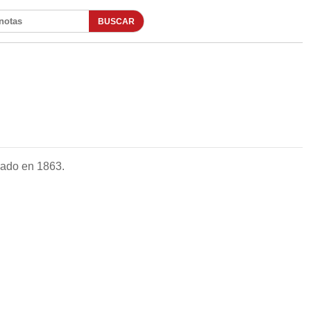
BUSCAR
otas
dado en 1863.