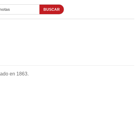
BUSCAR
otas
dado en 1863.