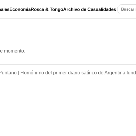
ales
Economia
Rosca & Tongo
Archivo de Casualidades
Buscar n
ste momento.
Puntano |
Homónimo del primer diario satírico de Argentina fun