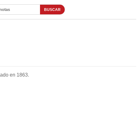
BUSCAR
otas
dado en 1863.