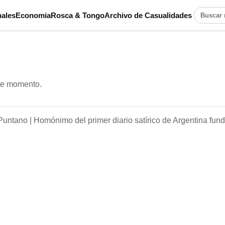
ales
Economia
Rosca & Tongo
Archivo de Casualidades
Buscar n
ste momento.
Puntano |
Homónimo del primer diario satírico de Argentina fun