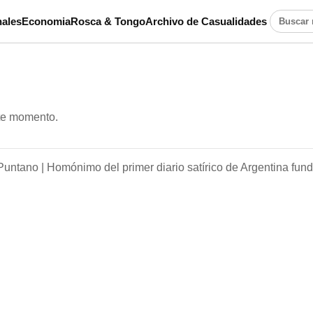
ales
Economia
Rosca & Tongo
Archivo de Casualidades
Buscar n
ste momento.
Puntano |
Homónimo del primer diario satírico de Argentina fun