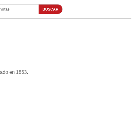
BUSCAR
otas
dado en 1863.