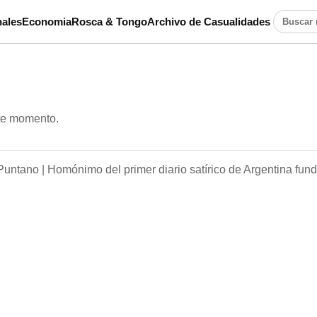
ales
Economia
Rosca & Tongo
Archivo de Casualidades
Buscar n
ste momento.
Puntano |
Homónimo del primer diario satírico de Argentina fun