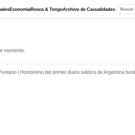
ales
Economia
Rosca & Tongo
Archivo de Casualidades
Buscar n
ste momento.
Puntano |
Homónimo del primer diario satírico de Argentina fun