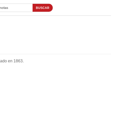
BUSCAR
otas
dado en 1863.