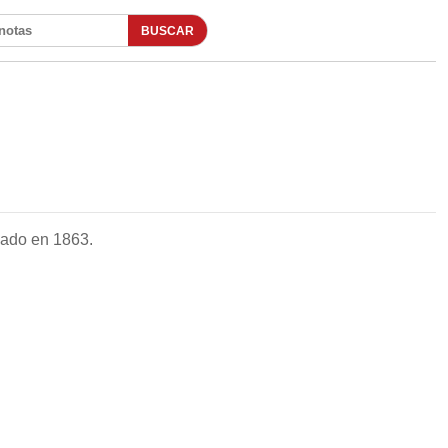
BUSCAR
otas
dado en 1863.