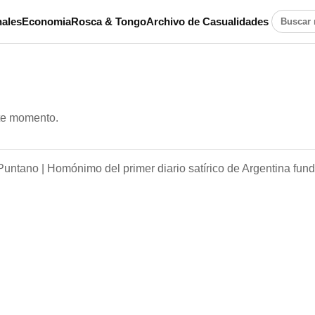
ales
Economia
Rosca & Tongo
Archivo de Casualidades
Buscar n
ste momento.
Puntano |
Homónimo del primer diario satírico de Argentina fun