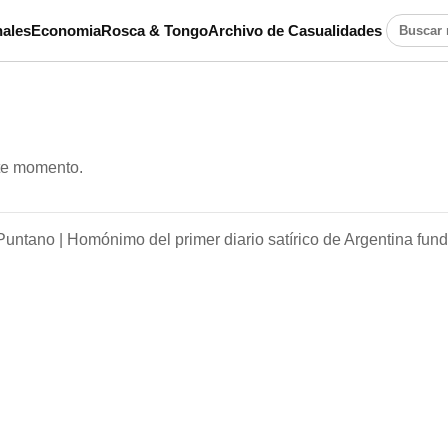
ales
Economia
Rosca & Tongo
Archivo de Casualidades
Buscar n
ste momento.
Puntano |
Homónimo del primer diario satírico de Argentina fun