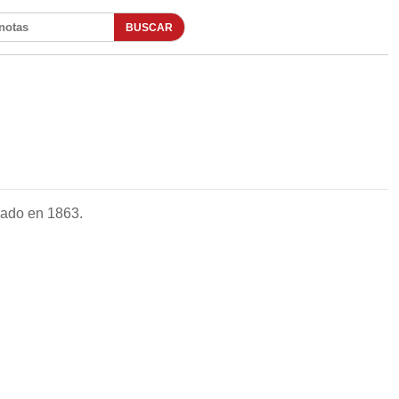
BUSCAR
otas
dado en 1863.