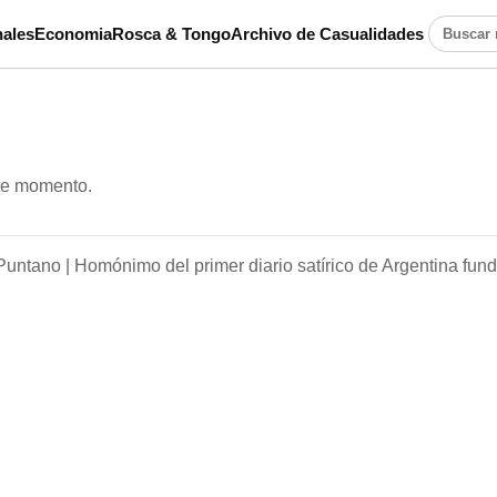
ales
Economia
Rosca & Tongo
Archivo de Casualidades
Buscar n
ste momento.
Puntano |
Homónimo del primer diario satírico de Argentina fun