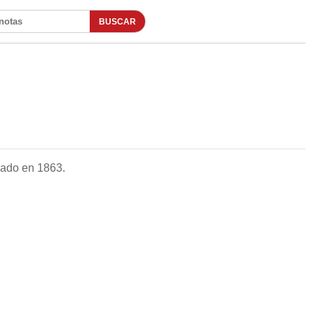
BUSCAR
otas
dado en 1863.