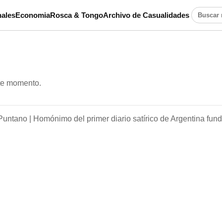
ales
Economia
Rosca & Tongo
Archivo de Casualidades
Buscar n
ste momento.
Puntano |
Homónimo del primer diario satírico de Argentina fun