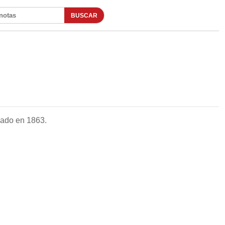
BUSCAR
otas
dado en 1863.