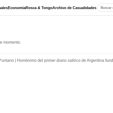
ales
Economia
Rosca & Tongo
Archivo de Casualidades
Buscar n
ste momento.
Puntano |
Homónimo del primer diario satírico de Argentina fun