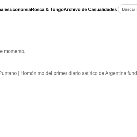
ales
Economia
Rosca & Tongo
Archivo de Casualidades
Buscar n
ste momento.
Puntano |
Homónimo del primer diario satírico de Argentina fun