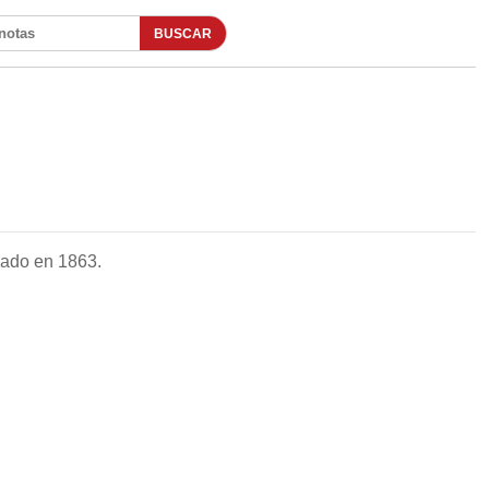
BUSCAR
otas
dado en 1863.