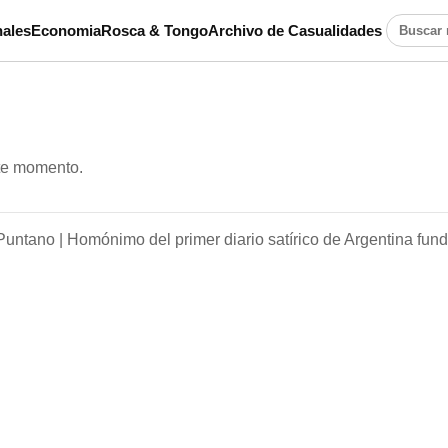
ales
Economia
Rosca & Tongo
Archivo de Casualidades
Buscar n
ste momento.
Puntano |
Homónimo del primer diario satírico de Argentina fun