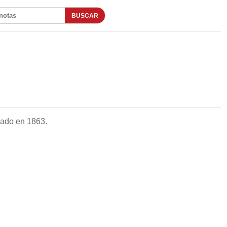
BUSCAR
otas
dado en 1863.