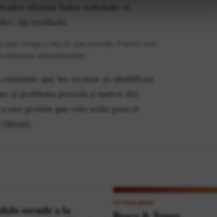
icados afirman haber solicitado al
des, sin resultado.
sa que venga y vea lo que sucede. Parece que
ntes estamos abandonados."
 constante que los vecinos ya identifican
ue el problema persista a metros del
a una gestión que solo actúa para el
(literal).
ACTUALIDAD
dalo sacude a la
Rosca & Tongo