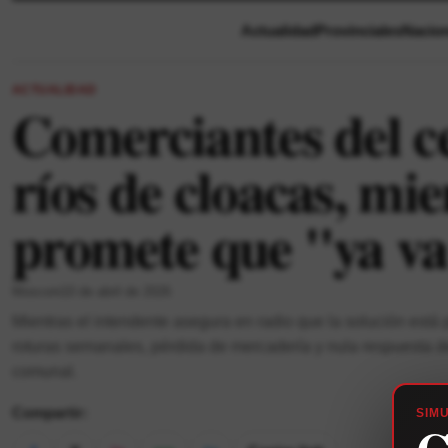
Actualidad
Provinciales
Nacion
ACTUALIDAD
Comerciantes del ce
ríos de cloacas, mi
promete que "ya va
Mosconi
10 de abril de 2026
Mientras el intendente asegura en radio que la solución está
roturas semanales, pérdida de mercadería y nula respuesta de
comunal.
Compartir:
SIM
C