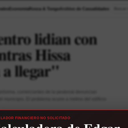
ales
Economia
Rosca & Tongo
Archivo de Casualidades
Buscar n
ntro lidian con
entras Hissa
 a llegar"
 próxima, comerciantes de la peatonal denuncian
l municipio. El problema ocurre a metros del edificio
ULADOR FINANCIERO NO SOLICITADO
alculadora de Edgar