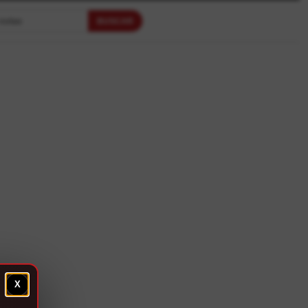
BUSCAR
otas
X