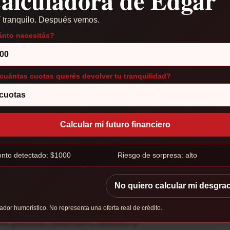
 tranquilo. Después vemos.
nto necesitás?
merciales del centro de la capital
ación se repite con reparaciones
Hissa no tiene respuesta concreta, en
cuántas cuotas querés devolver tu tranquilidad?
gar".
ctúa de forma tardía e incompleta. Las
Calcular mi futuro financiero
 problema de fondo, los caños vuelven a
barca la peatonal, uno de los sectores de
nto detectado:
$1000
Riesgo de sorpresa: alto
ces, lo arreglan a medias y luego explota
No quiero calcular mi desgrac
ectada
ador humorístico. No representa una oferta real de crédito.
lan pérdidas materiales, muebles y