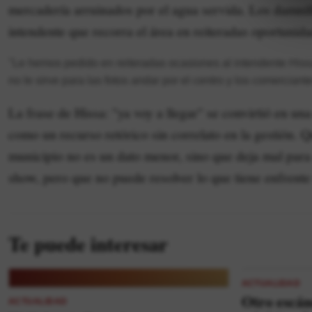
mercadería arruinados por el agua servida. Los damnif
intendente que recorra el área en reiteradas oportunida
"Le hemos pedido en reiteradas ocasiones al intendente His
no le sirve para las fotos andar por el centro y los comercia
La frase de Hissa: "ya voy a llegar" se convirtió en una
como un recurso retórico sin correlato en la gestión. Q
municipio no es un dato menor, sino que deja mal para 
show, pero que no puede resolver lo que tiene enfrente 
Te puede interesar
ACTUALIDAD
Otro escán
ACTUALIDAD