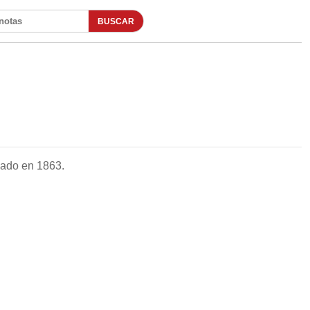
BUSCAR
otas
dado en 1863.