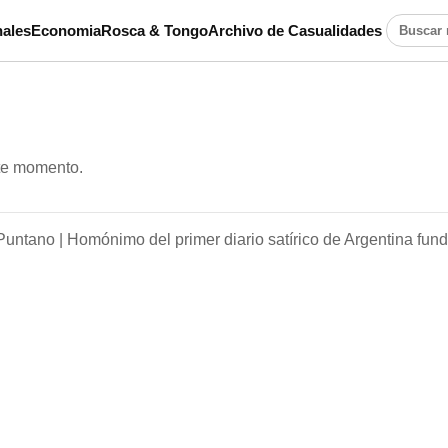
ales
Economia
Rosca & Tongo
Archivo de Casualidades
Buscar n
ste momento.
Puntano |
Homónimo del primer diario satírico de Argentina fun