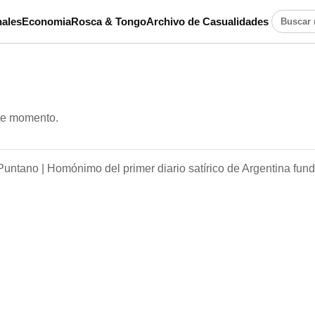
ales
Economia
Rosca & Tongo
Archivo de Casualidades
Buscar n
ste momento.
Puntano |
Homónimo del primer diario satírico de Argentina fun